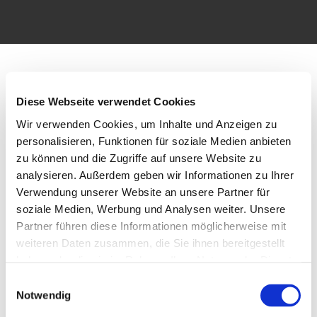
PARTY
Diese Webseite verwendet Cookies
SERVICE
Wir verwenden Cookies, um Inhalte und Anzeigen zu
personalisieren, Funktionen für soziale Medien anbieten
zu können und die Zugriffe auf unsere Website zu
Catering
Bestes
analysieren. Außerdem geben wir Informationen zu Ihrer
Verwendung unserer Website an unsere Partner für
soziale Medien, Werbung und Analysen weiter. Unsere
PARTYSERVICE & CATERING
Partner führen diese Informationen möglicherweise mit
weiteren Daten zusammen, die Sie ihnen bereitgestellt
Auch beim Catering können Sie sich zu 100% auf uns
haben oder die sie im Rahmen Ihrer Nutzung der Dienste
verlassen.
gesammelt haben.
Einwilligungsauswahl
Notwendig
Wir liefern Ihnen Ihr Wunschmenü für 15,-€ in Freising